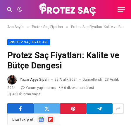
»
»
Ana Sayfa
Protez Saç Fiyatları
Protez Saç Fiyatları: Kalite ve Bütçe Dengesi
PROTEZ SAÇ FIYATLARI
Protez Saç Fiyatları: Kalite ve
Bütçe Dengesi
Yazar
Ayşe Sipahi
22 Aralık 2024
Güncellendi:
23 Aralık
2024
Yorum yapılmamış
6 dk okuma süresi
45
Okunma sayısı
Google
Flipboard
bizi takip et
Haberler