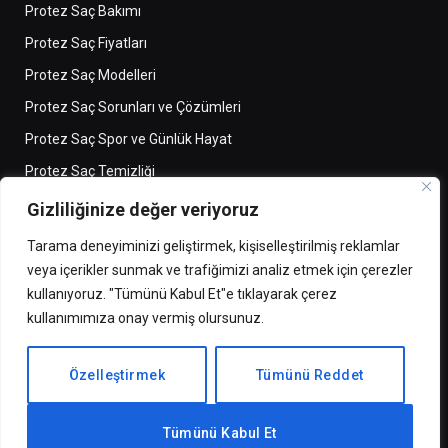
Protez Saç Bakımı
Protez Saç Fiyatları
Protez Saç Modelleri
Protez Saç Sorunları ve Çözümleri
Protez Saç Spor ve Günlük Hayat
Protez Saç Temizliği
Saç Kaybı ve Çözümler
Gizliliğinize değer veriyoruz
Tarama deneyiminizi geliştirmek, kişiselleştirilmiş reklamlar
veya içerikler sunmak ve trafiğimizi analiz etmek için çerezler
SÖZLEŞMELER
kullanıyoruz. "Tümünü Kabul Et"e tıklayarak çerez
kullanımımıza onay vermiş olursunuz.
Çerez Politikası
Özelleştirmek
Tümünü Reddet
Kullanım Koşulları
Gizlilik Politikası
Tümünü Kabul Et
Destek