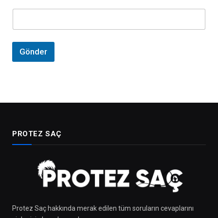
m
a
r
a
s
ı
Gönder
PROTEZ SAÇ
Protez Saç hakkında merak edilen tüm soruların cevaplarını