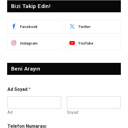
Bizi Takip Edin!
Facebook
Twitter
Instagram
YouTube
Beni Arayın
*
Ad Soyad
*
S
o
y
a
d
Ad
Soyad
N
u
Telefon Numarası