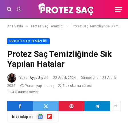
»
»
Ana Sayfa
Protez Saç Temizliği
Protez Saç Temizliğinde Sık Yapılan Hatalar
PROTEZ SAÇ TEMIZLIĞI
Protez Saç Temizliğinde Sık
Yapılan Hatalar
Yazar
Ayşe Sipahi
22 Aralık 2024
Güncellendi:
23 Aralık
2024
Yorum yapılmamış
5 dk okuma süresi
3
Okunma sayısı
Google
Flipboard
bizi takip et
Haberler