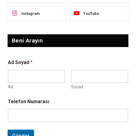
Instagram
YouTube
Beni Arayın
Ad Soyad
*
Ad
Soyad
T
Telefon Numarası
e
l
e
f
o
n
Gönder