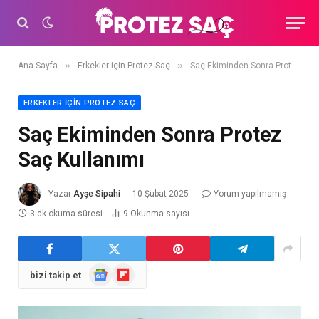
»
»
Ana Sayfa
Erkekler için Protez Saç
Saç Ekiminden Sonra Protez Saç Kullanımı
ERKEKLER IÇIN PROTEZ SAÇ
Saç Ekiminden Sonra Protez
Saç Kullanımı
Yazar
Ayşe Sipahi
10 Şubat 2025
Yorum yapılmamış
3 dk okuma süresi
9
Okunma sayısı
Google
Flipboard
bizi takip et
Haberler