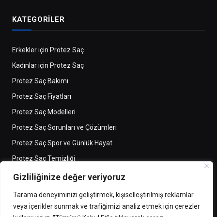
KATEGORILER
Erkekler için Protez Saç
Kadınlar için Protez Saç
Protez Saç Bakımı
Protez Saç Fiyatları
Protez Saç Modelleri
Protez Saç Sorunları ve Çözümleri
Protez Saç Spor ve Günlük Hayat
Protez Saç Temizliği
Saç Kaybı ve Çözümler
Gizliliğinize değer veriyoruz
Tarama deneyiminizi geliştirmek, kişiselleştirilmiş reklamlar
veya içerikler sunmak ve trafiğimizi analiz etmek için çerezler
SÖZLEŞMELER