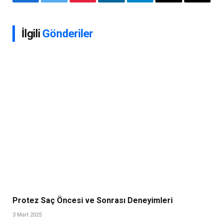
Facebook
Twitter
Pinterest
LinkedIn
Telegram
E-
Bağlant
posta
Kopyal
İlgili
Gönderiler
Protez Saç Öncesi ve Sonrası Deneyimleri
3 Mart 2025