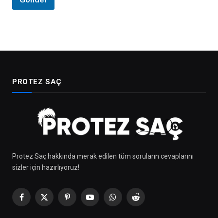
T
e
l
e
f
o
n
A
d
PROTEZ SAÇ
Protez Saç hakkında merak edilen tüm soruların cevaplarını
sizler için hazırlıyoruz!
Facebook
X
Pinterest
Youtube
WhatsApp
Reddit
(Twitter)